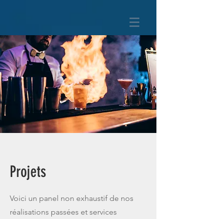
Projets
Voici un panel non exhaustif de nos
réalisations passées et services