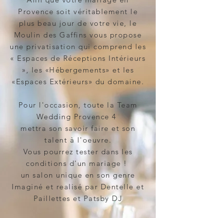
Provence soit véritablement le
plus beau jour de votre vie, le
Moulin des Gaffins vous propose
une privatisation qui comprend les
« Espaces de Réceptions Intérieurs
», les «Hébergements» et les
«Espaces Extérieurs» du domaine.
Pour l'occasion, toute la Team
Wedding Provence 4
mettra son savoir faire et son
talent à l'oeuvre.
Vous pourrez tester dans les
conditions d'un mariage !
un salon unique en son genre
Imaginé et realisé par Dentelle et
Paillettes et Patsby DJ