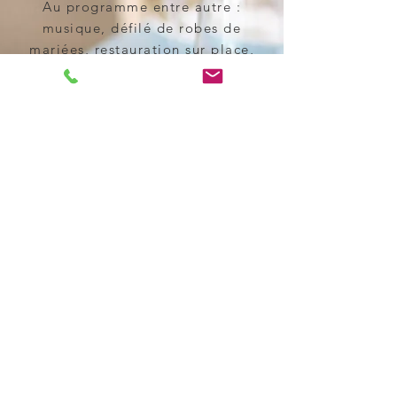
Au programme entre autre :
musique, défilé de robes de
mariées, restauration sur place,
dégustation vins et champagnes,
tours de magie...
Nous vous attendons dès 10h30, vous
pourrez manger sur place
cliquez
ici pour découvrir la Team
complète sans attendre !
18h - 20h aux pros