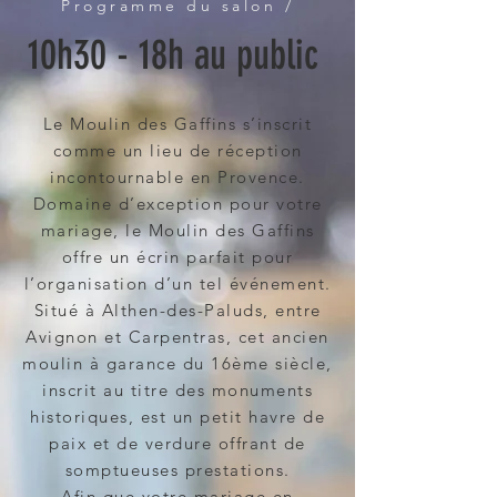
Programme du salon /
10h30 - 18h au public
Le Moulin des Gaffins s’inscrit
comme un lieu de réception
incontournable en Provence.
Domaine d’exception pour votre
mariage, le Moulin des Gaffins
offre un écrin parfait pour
l’organisation d’un tel événement.
Situé à Althen-des-Paluds, entre
Avignon et Carpentras, cet ancien
moulin à garance du 16ème siècle,
inscrit au titre des monuments
historiques, est un petit havre de
paix et de verdure offrant de
somptueuses prestations.
Afin que votre mariage en